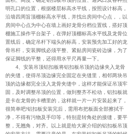
面积、高度，确定铝扣板吊顶的位置、通风口及各种照
明孔口的位置，根据楼层标高水平线，按照设计标高，
沿墙四周旨顶棚标高水平线，并找出房间中心点，，以
房间中心点为中心在墙上画好龙骨分档位置线，搭好顶
棚施工操作平台架子，在弹好顶棚标高水平线及龙骨位
置线后，确定吊杆下端头的标高，安装预先加工好的龙
骨吊杆，安装脚线必须平整、紧贴房间瓷砖边缘，为了
保证脚线的平整，还得用水平尺再量一下。
4、安装吊顶铝扣板将铝扣板吊顶的边缘夹入龙骨
的夹缝，使得吊顶边缘完全固定在夹缝里，相邻两块吊
顶的边缘都完全没入龙骨夹缝中，这样才能保证吊顶牢
固，及时调整吊顶的位置，做到整齐不松动，铝扣板就
是卡在龙骨的卡槽里的，这样就一片一片安装起来了，
很简单吧!铝扣板安装完后，需用布把板面全部擦拭干
净，不得有污物及手印等，特别是转角处的接缝，要平
整，无翘角，对齐。以上就是给大家介绍的铝扣板吊顶