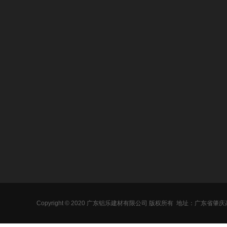
关于我们
产品中心
新闻动态
氟碳铝单板
行业新闻
冲孔铝单板
企业新闻
雕花铝单板
常见问答
木纹铝单板
Copyright © 2020 广东铝乐建材有限公司 版权所有
地址：广东省肇庆
石纹铝单板
幕墙铝单板