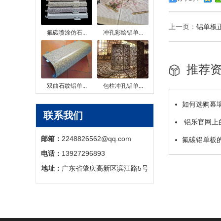
上一页：
铝单板
氟碳喷涂仿石...
冲孔彩绘铝单...
推荐
双曲石纹铝单...
包柱冲孔铝单...
如何选购幕
联系我们
铝乐官网上
邮箱：
2248826562@qq.com
氟碳铝单板
电话：
13927296893
地址：
广东省肇庆高新区滨江路5号