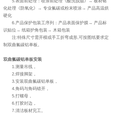
5.表面前处理：喷涂前处理《酸洗脱脂》→ 板材铬
化处理《防氧化》→ 专业氟碳或粉末喷涂→ 产品高温烘
硬化
6.产品保护包装工序列：产品表面保护膜→ 产品标
识贴位→ 纸箱护角包装→ 木箱包装
注:特殊尺寸需开模或手工折弯成形,可按图纸要求定
制双曲氟碳铝单板。
双曲氟碳铝单板
安装
1.测量吊线，
2.焊接脚架，
3.安装双曲氟碳铝单板，
4.角码与角码错开，
5.打螺母，
6.打胶封边，
7.清洁板材完工。