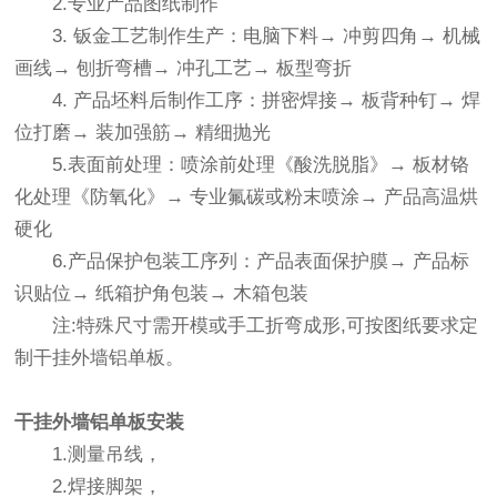
2.专业产品图纸制作
3. 钣金工艺制作生产：电脑下料→ 冲剪四角→ 机械
画线→ 刨折弯槽→ 冲孔工艺→ 板型弯折
4. 产品坯料后制作工序：拼密焊接→ 板背种钉→ 焊
位打磨→ 装加强筋→ 精细抛光
5.表面前处理：喷涂前处理《酸洗脱脂》→ 板材铬
化处理《防氧化》→ 专业氟碳或粉末喷涂→ 产品高温烘
硬化
6.产品保护包装工序列：产品表面保护膜→ 产品标
识贴位→ 纸箱护角包装→ 木箱包装
注:特殊尺寸需开模或手工折弯成形,可按图纸要求定
制干挂外墙铝单板。
干挂外墙铝单板
安装
1.测量吊线，
2.焊接脚架，