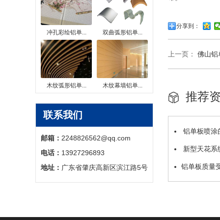
分享到：
冲孔彩绘铝单...
双曲弧形铝单...
上一页：
佛山铝
木纹弧形铝单...
木纹幕墙铝单...
推荐
联系我们
铝单板喷涂
邮箱：
2248826562@qq.com
新型天花系
电话：
13927296893
铝单板质量
地址：
广东省肇庆高新区滨江路5号