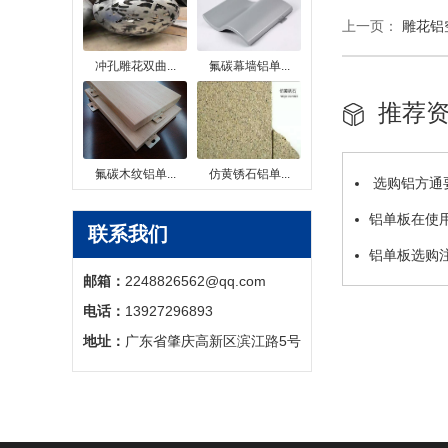
上一页：
雕花铝
冲孔雕花双曲...
氟碳幕墙铝单...
推荐
氟碳木纹铝单...
仿黄锈石铝单...
选购铝方通
意的几个方面
铝单板在使
联系我们
铝单板选购
邮箱：
2248826562@qq.com
电话：
13927296893
地址：
广东省肇庆高新区滨江路5号