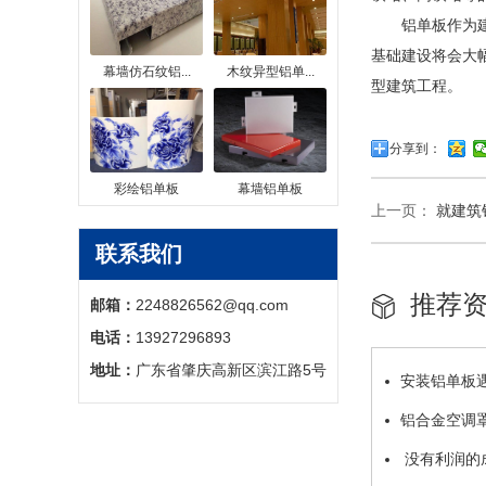
铝单板作为建筑
基础建设将会大
幕墙仿石纹铝...
木纹异型铝单...
型建筑工程。
分享到：
彩绘铝单板
幕墙铝单板
上一页：
就建筑
联系我们
推荐
邮箱：
2248826562@qq.com
电话：
13927296893
地址：
广东省肇庆高新区滨江路5号
安装铝单板
铝合金空调
没有利润的