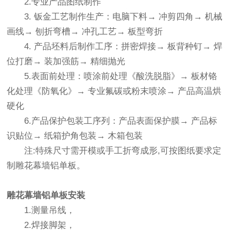
2.专业产品图纸制作
3. 钣金工艺制作生产：电脑下料→ 冲剪四角→ 机械
画线→ 刨折弯槽→ 冲孔工艺→ 板型弯折
4. 产品坯料后制作工序：拼密焊接→ 板背种钉→ 焊
位打磨→ 装加强筋→ 精细抛光
5.表面前处理：喷涂前处理《酸洗脱脂》→ 板材铬
化处理《防氧化》→ 专业氟碳或粉末喷涂→ 产品高温烘
硬化
6.产品保护包装工序列：产品表面保护膜→ 产品标
识贴位→ 纸箱护角包装→ 木箱包装
注:特殊尺寸需开模或手工折弯成形,可按图纸要求定
制雕花幕墙铝单板。
雕花幕墙铝单板
安装
1.测量吊线，
2.焊接脚架，