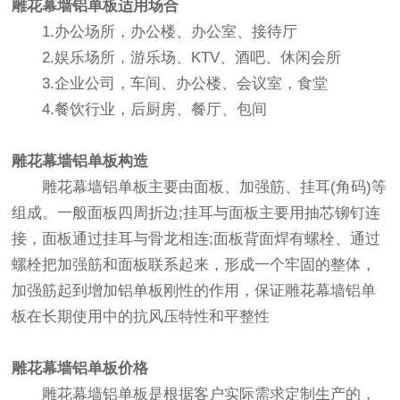
雕花幕墙铝单板
适用场合
1.办公场所，办公楼、办公室、接待厅
2.娱乐场所，游乐场、KTV、酒吧、休闲会所
3.企业公司，车间、办公楼、会议室，食堂
4.餐饮行业，后厨房、餐厅、包间
雕花幕墙铝单板
构造
雕花幕墙铝单板主要由面板、加强筋、挂耳(角码)等
组成。一般面板四周折边;挂耳与面板主要用抽芯铆钉连
接，面板通过挂耳与骨龙相连;面板背面焊有螺栓、通过
螺栓把加强筋和面板联系起来，形成一个牢固的整体，
加强筋起到增加铝单板刚性的作用，保证雕花幕墙铝单
板在长期使用中的抗风压特性和平整性
雕花幕墙铝单板
价格
雕花幕墙铝单板
是根据客户实际需求定制生产的，