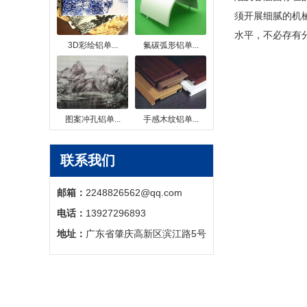
须开展细腻的机
水平，不必存有
3D彩绘铝单...
氟碳弧形铝单...
图案冲孔铝单...
手感木纹铝单...
联系我们
邮箱：
2248826562@qq.com
电话：
13927296893
地址：
广东省肇庆高新区滨江路5号