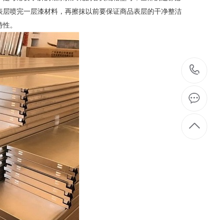
表层喷完一层漆材料，再擦抹以前要保证商品表层的干净整洁
特性。
1