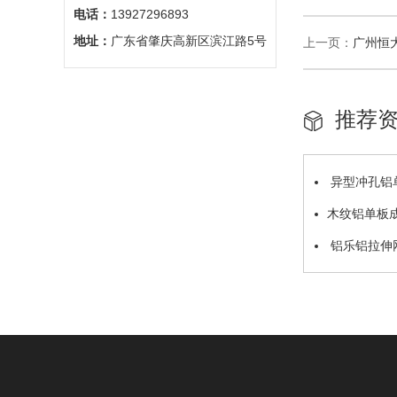
电话：
13927296893
地址：
广东省肇庆高新区滨江路5号
上一页：
广州恒
推荐
异型冲孔铝
木纹铝单板
铝乐铝拉伸