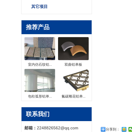
其它项目
推荐产品
室内仿石纹铝...
双曲铝单板
包柱弧形铝单...
氟碳雕花铝单...
联系我们
邮箱：
2248826562@qq.com
分享到：