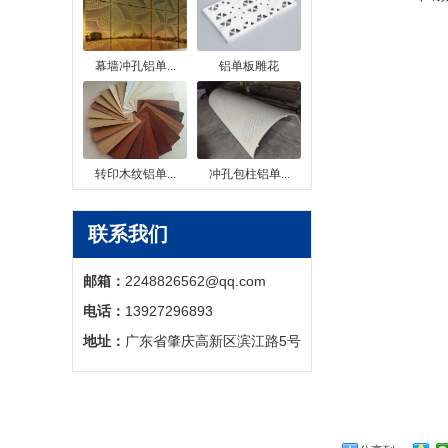
幕墙冲孔铝单...
铝单板雕花
转印木纹铝单...
冲孔包柱铝单...
联系我们
邮箱：
2248826562@qq.com
电话：
13927296893
地址：
广东省肇庆高新区滨江路5号