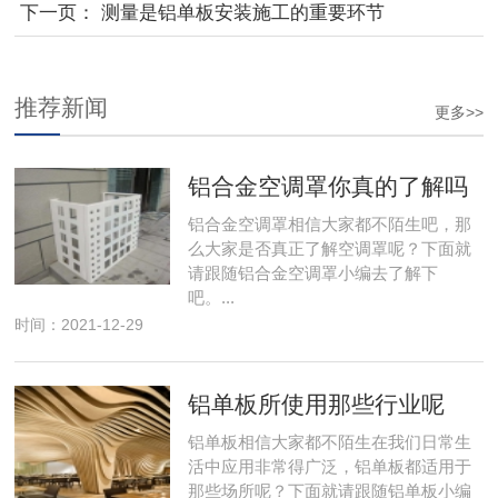
势
下一页：
测量是铝单板安装施工的重要环节
推荐新闻
更多>>
铝合金空调罩你真的了解吗
铝合金空调罩相信大家都不陌生吧，那
么大家是否真正了解空调罩呢？下面就
请跟随铝合金空调罩小编去了解下
吧。...
时间：2021-12-29
铝单板所使用那些行业呢
铝单板相信大家都不陌生在我们日常生
活中应用非常得广泛，铝单板都适用于
那些场所呢？下面就请跟随铝单板小编