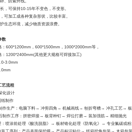
碎、防紫外线。
，可保持10-15年不变色，不变形。
可加工成各种复杂形状，比较丰富。
生态环境，减少物质资源浪费。
参数
*1200mm，600*1500mm，1000*2000mm等，
200*2400mm(其他更大规格可焊接加工)
-3.0mm
0mm
工艺流程
深化设计
图纸制作
作生产：电脑下料→ 冲剪四角→ 机械画线→ 刨折弯槽→ 冲孔工艺→ 
制作工序：拼密焊接→ 板背种钉→ 焊位打磨→ 装加强筋→ 精细抛光
：喷涂前处理《酸洗脱脂》→ 板材铬化处理《防氧化》→ 专业氟碳或粉
装工序列：产品表面保护膜→ 产品标识贴位→ 纸箱护角包装→ 木箱包