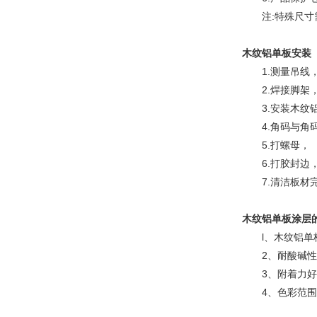
注:特殊尺寸需
木纹铝单板
安装
1.测量吊线
2.焊接脚架
3.安装木纹
4.角码与角
5.打螺母，
6.打胶封边
7.清洁板材
木纹铝单板
涂层
l、木纹铝单板
2、耐酸碱性能
3、附着力好、
4、色彩范围广