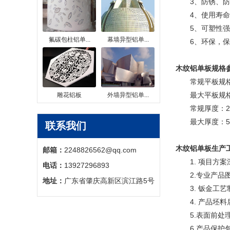
3、防锈、防
4、使用寿命长
5、可塑性强，
氟碳包柱铝单...
幕墙异型铝单...
6、环保，保护
木纹铝单板
规格
常规平板规格：600
最大平板规格：1
雕花铝板
外墙异型铝单...
常规厚度：2.0
最大厚度：5.
联系我们
木纹铝单板
生产
邮箱：
2248826562@qq.com
1. 项目方案
电话：
13927296893
2.专业产品
地址：
广东省肇庆高新区滨江路5号
3. 钣金工艺制
4. 产品坯料后
5.表面前处理
6.产品保护包