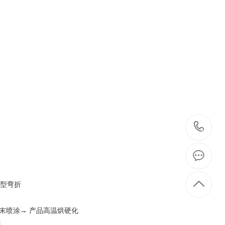
1
板型弯折
末喷涂→ 产品高温烘硬化
装