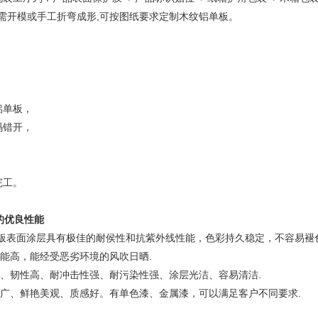
开模或手工折弯成形,可按图纸要求定制木纹铝单板。
，
，
铝单板，
码错开，
，
完工。
的优良性能
表面涂层具有极佳的耐侯性和抗紫外线性能，色彩持久稳定，不容易褪色
高，能经受恶劣环境的风吹日晒.
韧性高、耐冲击性强、耐污染性强、涂层光洁、容易清洁.
、鲜艳美观、质感好。有单色漆、金属漆，可以满足客户不同要求.