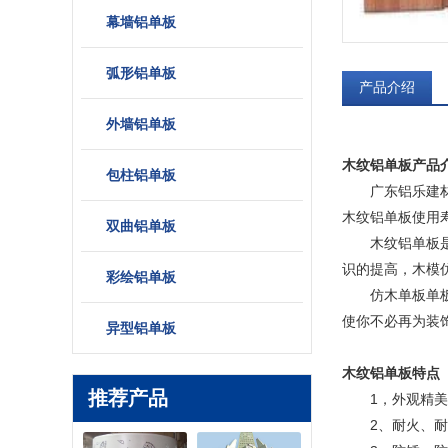
幕墙铝单板
弧形铝单板
产品介绍
外墙铝单板
木纹铝单板
产品
包柱铝单板
广东铝乐建材有
木纹铝单板使用寿
双曲铝单板
木纹铝单板是一
识的提高，木模
彩绘铝单板
仿木单板单板铝
使你不必再为装
异型铝单板
木纹铝单板
特点
推荐产品
1，外观精美，
2、耐火、耐腐