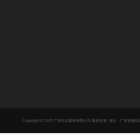
关于我们
产品中心
新闻动态
氟碳铝单板
行业新闻
冲孔铝单板
企业新闻
雕花铝单板
常见问答
木纹铝单板
Copyright © 2020 广东铝乐建材有限公司 版权所有
地址：广东省肇庆
石纹铝单板
幕墙铝单板